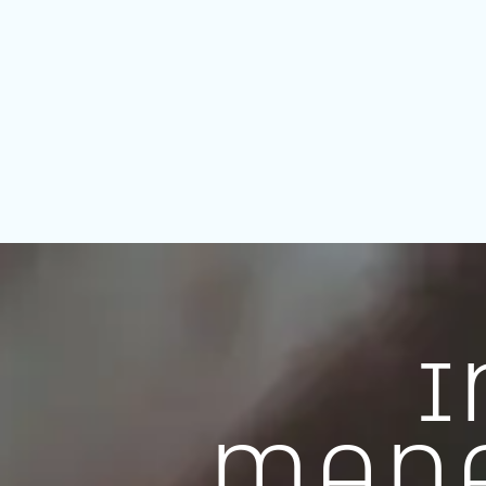
I
MANA